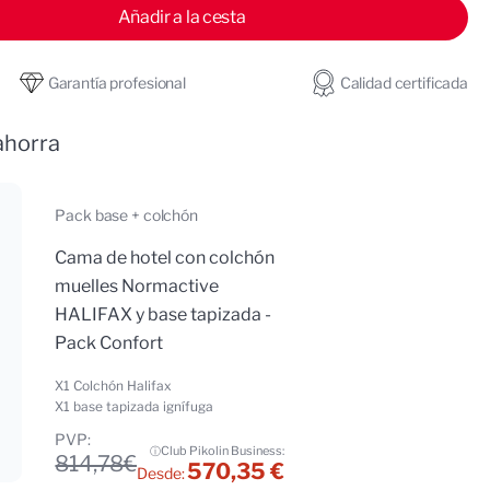
Añadir a la cesta
ara Colchón de muelles Normactive HALIFAX
tidad para Colchón de muelles Normactive HALIF
Garantía profesional
Calidad certificada
ahorra
pack base + colchón
Cama de hotel con colchón
muelles Normactive
HALIFAX y base tapizada -
Pack Confort
X1 Colchón Halifax
X1 base tapizada ignífuga
PVP:
Club Pikolin Business:
ⓘ
814,78€
570,35 €
Desde: