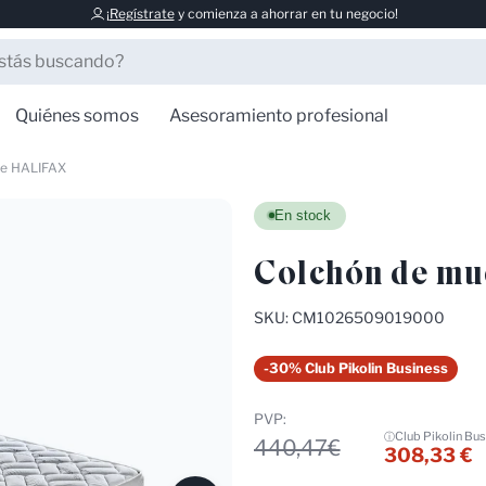
¡
Regístrate
y comienza a ahorrar en tu negocio!
Quiénes somos
Asesoramiento profesional
ve HALIFAX
En stock
Colchón de mu
SKU: CM1026509019000
-30% Club Pikolin Business
PVP:
Club Pikolin Bus
ⓘ
440,47€
308,33 €