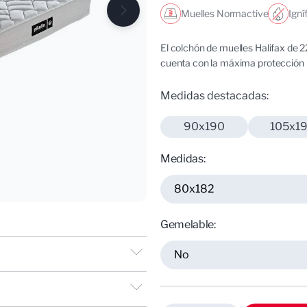
Muelles Normactive
Igní
El colchón de muelles Halifax de 22
ión
cuenta con la máxima protección h
Medidas destacadas:
90x190
105x1
Medidas:
Gemelable: