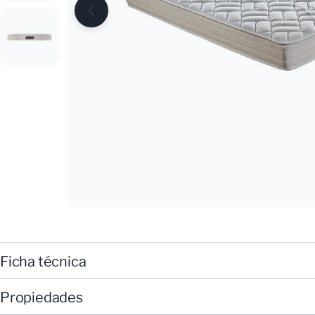
Saltar
a
informac
del
producto
Ficha técnica
Propiedades