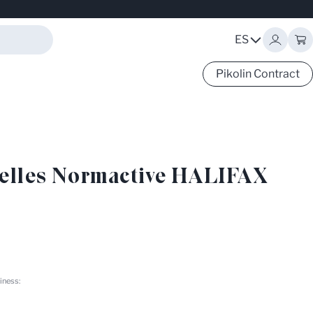
ES
Ca
Pikolin Contract
elles Normactive HALIFAX
iness: