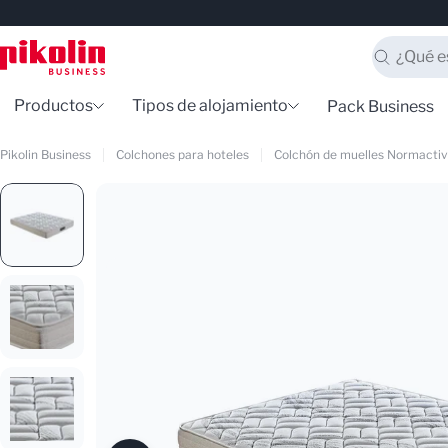
Saltar
al
contenido
Buscar
Productos
Tipos de alojamiento
Pack Business
Pikolin Business
Colchones para hoteles
Colchón de muelles Normacti