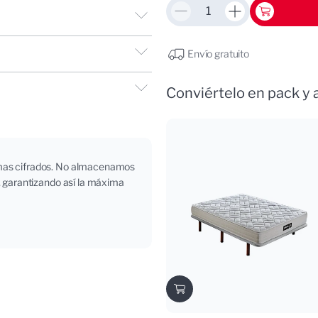
Cantidad
Disminuir cantidad p
Aumentar can
Envío gratuito
Conviértelo en pack y 
emas cifrados. No almacenamos
, garantizando así la máxima